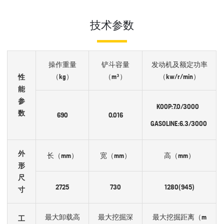
技术参数
操作重量
铲斗容量
发动机及额定功率
（kg）
（m³）
（kw/r/min）
性
能
参
KOOP:7.0/3000
数
690
0.016
GASOLINE:6.3/3000
外
长（mm）
宽（mm）
高（mm）
形
尺
2725
730
1280(945)
寸
最大卸载高
最大挖掘深
最大挖掘距离（m
工