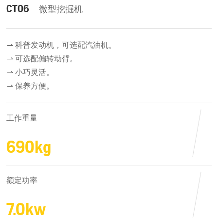
CT06
微型挖掘机
⇀ 科普发动机，可选配汽油机。
⇀ 可选配偏转动臂。
⇀ 小巧灵活。
⇀ 保养方便。
工作重量
690kg
额定功率
7.0kw