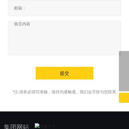
0539-7191222
400-816-8977
提交
ct001@carter.cn
*注:请务必填写准确，保持沟通畅通。我们会尽快与您联系
集团网站